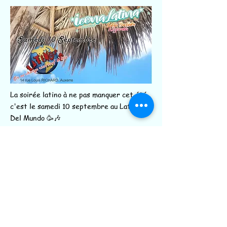
La soirée latino à ne pas manquer cet été
c'est le samedi 10 septembre au Latino's
Del Mundo 🥳🎶
(14 rue Louis Richard à Auxerre)
On vous promet une ambiance de dingue...
🏖️ Resto terrasse, cocktails 🍹 et sons
latino 🎵🎹🤩
🎶 SALSA BACHATA KIZOMBA 🎶
Toutes les infos sur l'évènement
Facebook ici :
https://www.facebook.com/events/62530