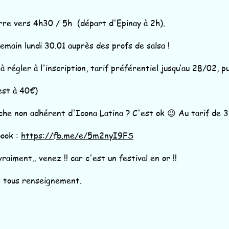
rre vers 4h30 / 5h (départ d'Epinay à 2h).
main lundi 30.01 auprès des profs de salsa !
 régler à l'inscription, tarif préférentiel jusqu’au 28/02, p
 est à 40€)
oche non adhérent d'Icona Latina ? C'est ok 😉 Au tarif de 
book :
https://fb.me/e/5m2nyI9FS
raiment.. venez !! car c'est un festival en or !!
r tous renseignement.