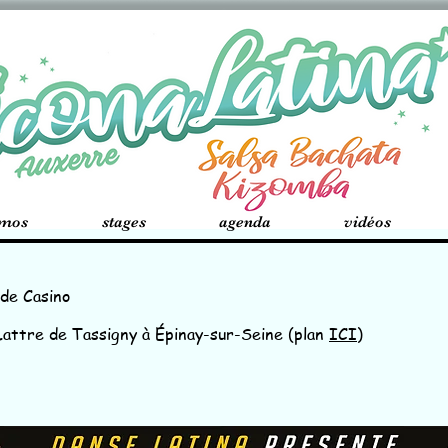
émos
stages
agenda
vidéos
de Casino
Lattre de Tassigny à Épinay-sur-Seine (plan
ICI
)